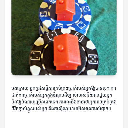
ចុងក្រោយ អ្នកគួរតែធ្វើការគ្រប់គ្រងប្រាក់របស់អ្នកឱ្យបានល្អ។ ការ
ដាក់ការប្រាក់របស់អ្នកក្នុងចំណុចដ៏ច្បាស់លាស់នឹងអាចជួយអ្នក
មិនឱ្យចំណាយច្រើនពេកទេ។ ការនេះនឹងធានាថាអ្នកអាចគ្រប់គ្រង
ជីវិតផ្ទាល់ខ្លួនរបស់អ្នក និងកាស៊ីណូដោយមិនមានការលំបាក។