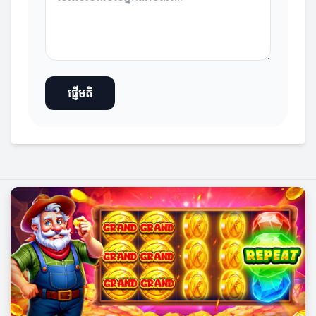
ផ្ញើមតិ