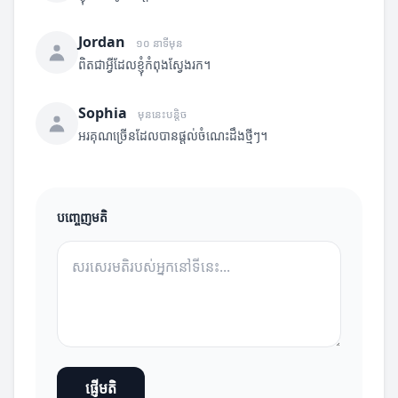
Jordan
១០ នាទីមុន
ពិតជាអ្វីដែលខ្ញុំកំពុងស្វែងរក។
Sophia
មុននេះបន្តិច
អរគុណច្រើនដែលបានផ្តល់ចំណេះដឹងថ្មីៗ។
បញ្ចេញមតិ
ផ្ញើមតិ