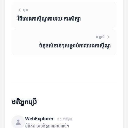
មុន
វិធីលេងកាស៊ីណូតាមរយៈការសិក្សា
បន្ទាប់
ចំនុចសំខាន់ៗសម្រាប់ការលេងកាស៊ីណូ
មតិអ្នកប្រើ
WebExplorer
១០ នាទីមុន
ខ្ញុំពិតជាចូលចិត្តអានវាណាស់។