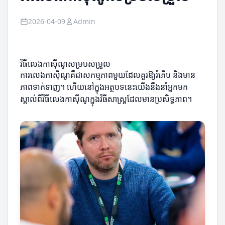
2026-04-09
Admin
វិធីលេងកាស៊ីណូសម្របសម្រួល
ការលេងកាស៊ីណូគឺជាសកម្មភាពមួយដែលគួរឱ្យរំភើប និងមាន
ភាពទាក់ទាញ។ ហើយនៅក្នុងអត្ថបទនេះយើងនឹងនាំអ្នកមក
ស្គាល់ពីវិធីលេងកាស៊ីណូក្នុងវិធីសាស្ត្រដែលមានប្រសិទ្ធភាព។