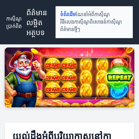
ព័ត៌មាន
ទំព័រដើម
ណែនាំអំពីកាស៊ីណូ
កាស៊ីណូ
លម្អិត
វិធីលេងកាស៊ីណូ
ពិសោធន៍កាស៊ីណូ
ប្រាក់ពិត
ព័ត៌មានថ្មីៗ
អត្ថបទ
យល់ដឹងអំពីបរិយាកាសនៅកា