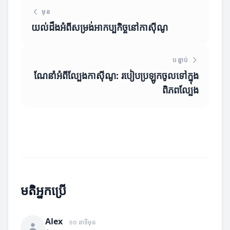
មុន
យល់ដឹងអំពីសម្រង់អាកប្បកិច្ចនៅកាស៊ីណូ
បន្ទាប់
ណែនាំអំពីល្បែងកាស៊ីណូ: របៀបប្រឡូកចូលទៅក្នុង
ពិភពល្បែង
មតិអ្នកប្រើ
Alex
១០ នាទីមុន