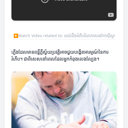
▶
Watch Video related to: យល់ដឹងអំពីបរិយាកាសនៅកាស៊ីណូ
ភ្លើងដែលមានពន្លឺភ្លឺស្វ័យប្រវត្តិអាចជួយបង្កើតអារម្មណ៍នៃការ
រំភើប។ ជាពិសេសនៅពេលដែលអ្នកកំពុងលេងល្បែង។