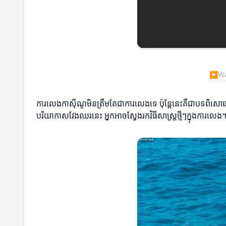
▶
Wa
ការលេងកាស៊ីណូមិនត្រឹមតែជាការលេងទេ ប៉ុន្តែនេះគឺជាបទពិស
បរិយាកាសវែងឈរនេះ អ្នកអាចស្វែងរកវិធីសាស្រ្តថ្មីៗក្នុងការលេង