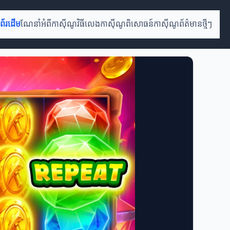
ំព័រដើម
ណែនាំអំពីកាស៊ីណូ
វិធីលេងកាស៊ីណូ
ពិសោធន៍កាស៊ីណូ
ព័ត៌មានថ្មីៗ