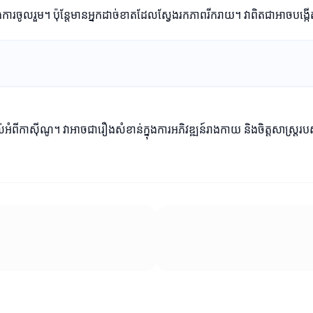
និងការចូលរួម។ ប៉ុន្តែមានអ្នកដាច់ខាតដែលស្វែងរកភាពរីករាយ។ វាពិតជាអាចប
អំពីកាស៊ីណូ។ វាអាចជារឿងសំខាន់ក្នុងការអភិវឌ្ឍន៍រាងកាយ និងចិត្តសាស្រ្តរ