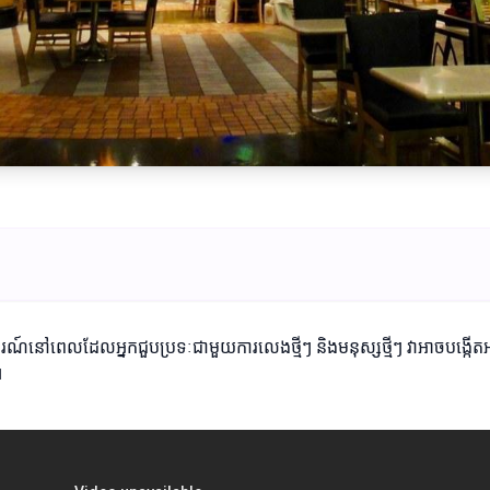
ៅពេលដែលអ្នកជួបប្រទៈជាមួយការលេងថ្មីៗ និងមនុស្សថ្មីៗ វាអាចបង្កើតអារម្
។