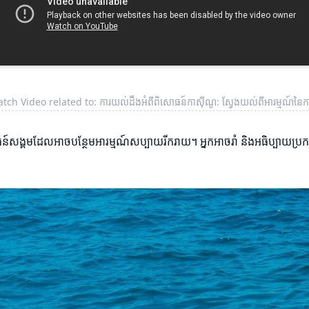
tch Video related to: ការយល់ដឹងអំពីពិសោធន៍កាស៊ីណូ: ស្វែងយល់ពីអារម្មណ៍នៃ
ោធន៍សង្គមដែលអាចបន្ថែមអារម្មណ៍សប្បាយរីករាយ។ អ្នកអាចរាំ និងអធិប្បា
។