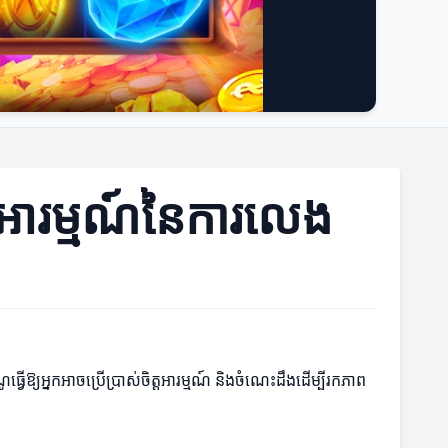
អារម្មណ៍នៃការលេង
ឱ្យអ្នកអាចប្រើប្រាស់ចិត្តអារម្មណ៍ និងចំណេះដឹងដើម្បីរកភាព